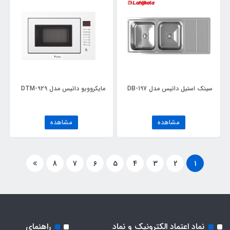
سینک استیل داتیس مدل DB-197
مایکروویو داتیس مدل DTM-929
مشاهده
مشاهده
8
7
6
5
4
3
2
1
نماد اعتماد الکترونیک و نماد
راهنمای