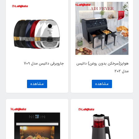
هواپز(سرخکن بدون روغن) داتیس
جاروبرقی داتیس مدل 709
مدل 202
مشاهده
مشاهده