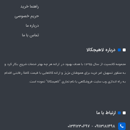
راهنما خرید
حریم خصوصی
درباره ما
تماس با ما
درباره لاهیجکالا
مجموعه کانسپت از سال 1395 با هدف بهبود در ارائه هر چه بهتر خدمات شروع بکار کرد و
به منظور تسهیل امر خرید برای هموطنان عزیز و ارائه کالاهایی با قیمت کاملاَ رقابتی اقدام
به راه اندازی وب سایت فروشگاهی با نام تجاری "لاهیج­کالا" نموده است.
ارتباط با ما
09113181498 - 01341230697