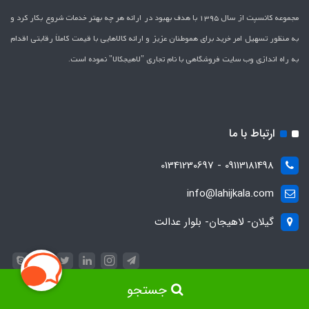
مجموعه کانسپت از سال 1395 با هدف بهبود در ارائه هر چه بهتر خدمات شروع بکار کرد و
به منظور تسهیل امر خرید برای هموطنان عزیز و ارائه کالاهایی با قیمت کاملاَ رقابتی اقدام
به راه اندازی وب سایت فروشگاهی با نام تجاری "لاهیج­کالا" نموده است.
ارتباط با ما
09113181498 - 01341230697
info@lahijkala.com
گیلان- لاهیجان- بلوار عدالت
جستجو
ساخت سایت توسط
پرتال