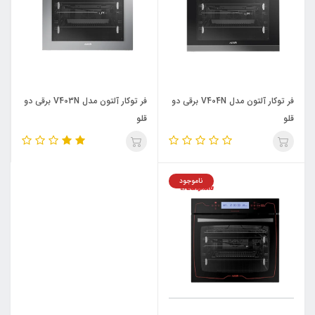
فر توکار آلتون مدل V404N برقی دو
فر توکار آلتون مدل V403N برقی دو
قلو
قلو
ناموجود