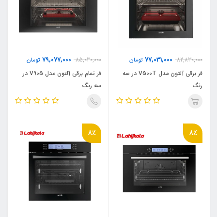
79,077,000
77,031,000
82,830,000
تومان
85,030,000
تومان
فر برقی آلتون مدل V500T در سه
فر تمام برقی آلتون مدل V905 در
رنگ
سه رنگ
8٪
8٪