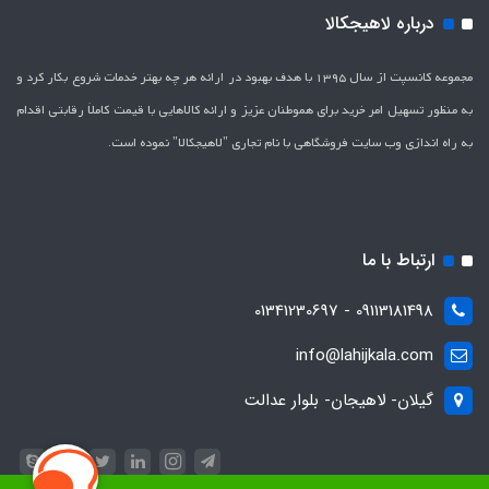
درباره لاهیجکالا
مجموعه کانسپت از سال 1395 با هدف بهبود در ارائه هر چه بهتر خدمات شروع بکار کرد و
به منظور تسهیل امر خرید برای هموطنان عزیز و ارائه کالاهایی با قیمت کاملاَ رقابتی اقدام
به راه اندازی وب سایت فروشگاهی با نام تجاری "لاهیج­کالا" نموده است.
ارتباط با ما
09113181498 - 01341230697
info@lahijkala.com
گیلان- لاهیجان- بلوار عدالت