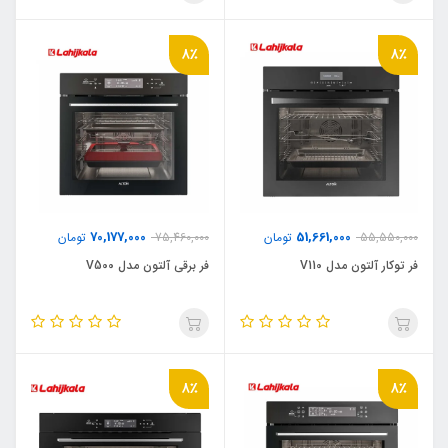
8٪
8٪
70,177,000
51,661,000
55,550,000
تومان
75,460,000
تومان
فر توکار آلتون مدل V110
فر برقی آلتون مدل V500
8٪
8٪