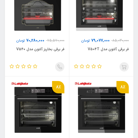
70,280,000
79,077,000
85,030,000
تومان
75,570,000
تومان
فر برقی آلتون مدل V۵۰۴T
فر برقی بخاربز آلتون مدل V۵۴۰
8٪
8٪