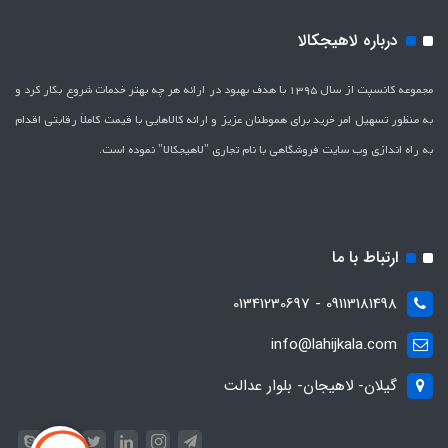
درباره لاهیجکالا
مجموعه کانسپت از سال 1395 با هدف بهبود در ارائه هر چه بهتر خدمات شروع بکار کرد و
به منظور تسهیل امر خرید برای هموطنان عزیز و ارائه کالاهایی با قیمت کاملاَ رقابتی اقدام
به راه اندازی وب سایت فروشگاهی با نام تجاری "لاهیج­کالا" نموده است.
ارتباط با ما
09113181498 - 01341230697
info@lahijkala.com
گیلان- لاهیجان- بلوار عدالت