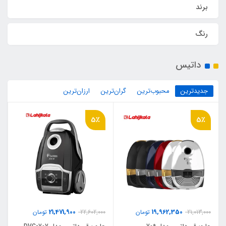
برند
رنگ
داتیس
جدیدترین
محبوب‌ترین
گران‌ترین
ارزان‌ترین
5٪
5٪
21,471,900
19,962,350
21,013,000
تومان
22,602,000
تومان