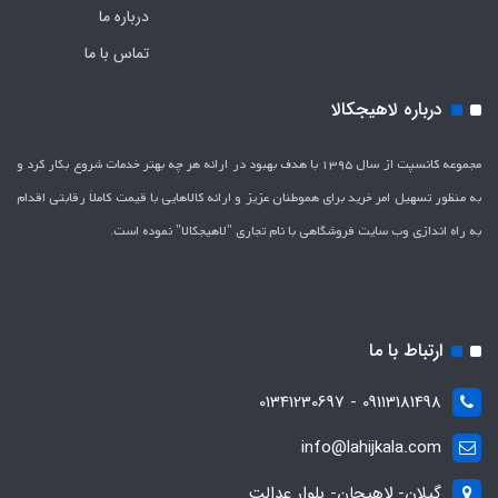
درباره ما
تماس با ما
درباره لاهیجکالا
مجموعه کانسپت از سال 1395 با هدف بهبود در ارائه هر چه بهتر خدمات شروع بکار کرد و
به منظور تسهیل امر خرید برای هموطنان عزیز و ارائه کالاهایی با قیمت کاملاَ رقابتی اقدام
به راه اندازی وب سایت فروشگاهی با نام تجاری "لاهیج­کالا" نموده است.
ارتباط با ما
09113181498 - 01341230697
info@lahijkala.com
گیلان- لاهیجان- بلوار عدالت