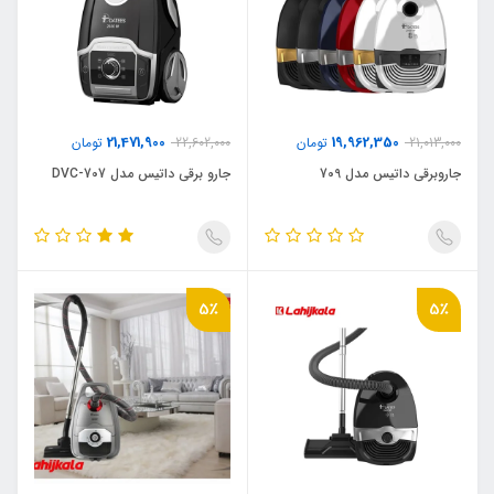
21,471,900
19,962,350
21,013,000
تومان
22,602,000
تومان
جاروبرقی داتیس مدل 709
جارو برقی داتیس مدل DVC-707
5٪
5٪