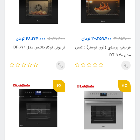
48,234,000
30,259,400
31,852,000
تومان
50,773,000
تومان
فر برقی رومیزی (آون توستر) داتیس
فر برقی توکار داتیس مدل DF-679
مدل DT-730
6٪
5٪