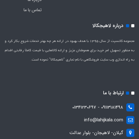
تماس با ما
درباره لاهیجکالا
مجموعه کانسپت از سال 1395 با هدف بهبود در ارائه هر چه بهتر خدمات شروع بکار کرد و
به منظور تسهیل امر خرید برای هموطنان عزیز و ارائه کالاهایی با قیمت کاملاَ رقابتی اقدام
به راه اندازی وب سایت فروشگاهی با نام تجاری "لاهیج­کالا" نموده است.
ارتباط با ما
09113181498 - 01341230697
info@lahijkala.com
گیلان- لاهیجان- بلوار عدالت