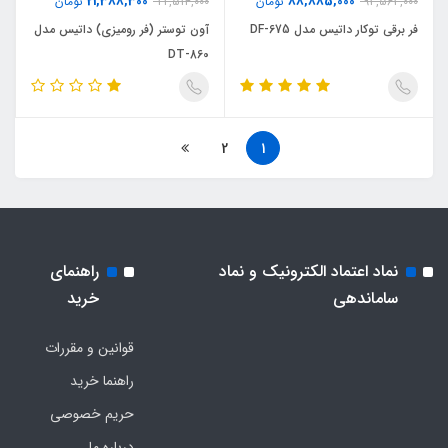
21,388,300
88,885,000
93,563,000
تومان
22,514,000
تومان
فر برقی توکار داتیس مدل DF-675
آون توستر (فر رومیزی) داتیس مدل
DT-860
2
1
نماد اعتماد الکترونیک و نماد
راهنمای
ساماندهی
خرید
قوانین و مقررات
راهنما خرید
حریم خصوصی
درباره ما