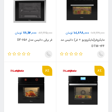
78,114,000
101,898,000
107,261,000
تومان
82,225,000
تومان
مایکروفر(مایکروویو + فر) داتیس مد
فر برقی داتیس مدل DF-656
DTM-944
6٪
6٪