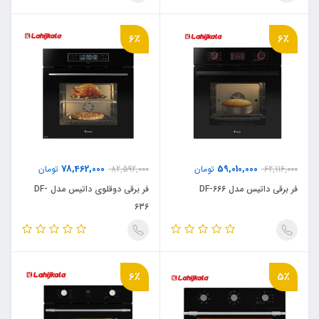
6٪
6٪
78,462,000
59,010,000
62,116,000
تومان
82,592,000
تومان
فر برقی داتیس مدل DF-666
فر برقی دوقلوی داتیس مدل DF-
636
6٪
5٪