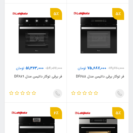
5٪
5٪
51,363,000
75,687,000
79,670,000
تومان
54,066,000
تومان
فر توکار برقی داتیس مدل DF688
فر برقی توکار داتیس مدل DF689
6٪
5٪