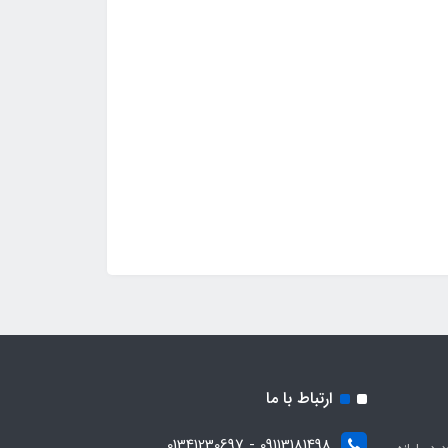
ارتباط با ما
09113181498 - 01341230697