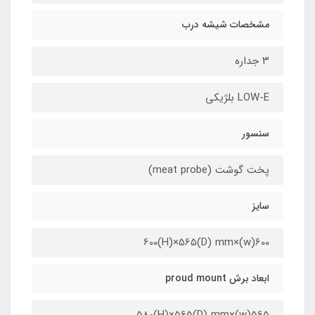
مشخصات شيشه درب
٣ جداره
LOW-E بلژیکی
سنسور
پخت گوشت (meat probe)
سایز
600(w)×600(H)×565(D) mm
ابعاد برش proud mount