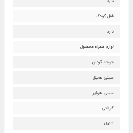
دارد
قفل كودك
دارد
لوازم همراه محصول
جوجه گردان
سيني عميق
سینی هواپز
گارانتی
24ماه