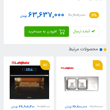
63,637,000
70,708,000
11%
تومان
آماده ارسال
افزودن به سبدخرید
محصولات مرتبط
5٪
11٪
38,906,300
26,800,000
29,778,000
تومان
40,954,000
تومان