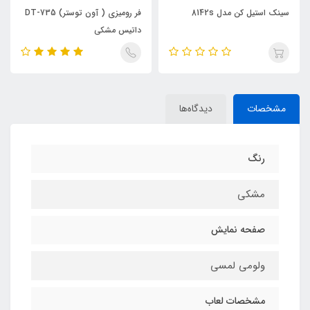
سینک استیل کن مدل 8142s
فر رومیزی ( آون توستر) DT-735
داتیس مشکی
مشخصات
دیدگاه‌ها
رنگ
مشکی
صفحه نمایش
ولومی لمسی
مشخصات لعاب