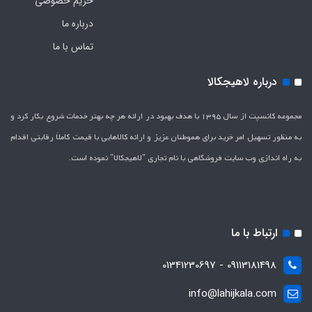
حریم خصوصی
درباره ما
تماس با ما
درباره لاهیجکالا
مجموعه کانسپت از سال 1395 با هدف بهبود در ارائه هر چه بهتر خدمات شروع بکار کرد و
به منظور تسهیل امر خرید برای هموطنان عزیز و ارائه کالاهایی با قیمت کاملاَ رقابتی اقدام
به راه اندازی وب سایت فروشگاهی با نام تجاری "لاهیج­کالا" نموده است.
ارتباط با ما
09113181498 - 01341230697
info@lahijkala.com