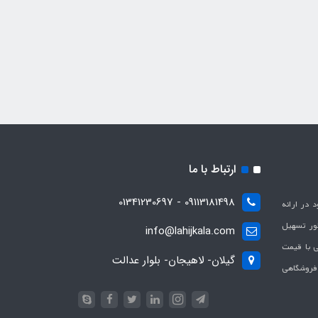
ارتباط با ما
09113181498 - 01341230697
با هدف بهبود در ارائه
ظور تسهیل
info@lahijkala.com
یی با قیمت
گیلان- لاهیجان- بلوار عدالت
 فروشگاهی