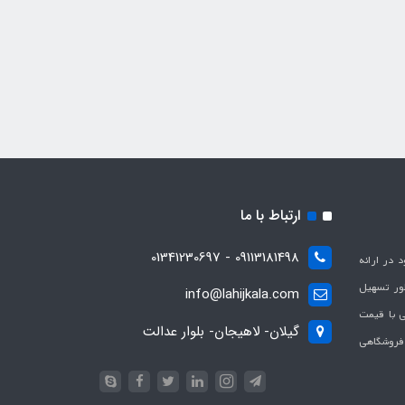
ارتباط با ما
09113181498 - 01341230697
با هدف بهبود در ارائه
ظور تسهیل
info@lahijkala.com
یی با قیمت
گیلان- لاهیجان- بلوار عدالت
 فروشگاهی