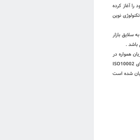
شویی و فر توکار از سال 1380 فعالیت خود را آغاز کرده
بع با بهره گیری از تکنولوژی نوین
 سلایق بازار
باشد .
ان همواره در
ارائه خدمات نوین به مشتریان خود کوشیده و در سال 1397 موفق به اخذ گواهینامه های ISO10002
ضایت مشتریان شده است