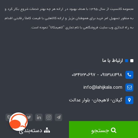
مجموعه کانسپت از سال 1395 با هدف بهبود در ارائه هر چه بهتر خدمات شروع بکار کرد و
به منظور تسهیل امر خرید برای هموطنان عزیز و ارائه کالاهایی با قیمت کاملاَ رقابتی اقدام
به راه اندازی وب سایت فروشگاهی با نام تجاری "لاهیج­کالا" نموده است.
ارتباط با ما
09113181498 - 01341230697
info@lahijkala.com
گیلان- لاهیجان- بلوار عدالت
جستجو
دسته‌بندی
ساخت سایت توسط
پرتال