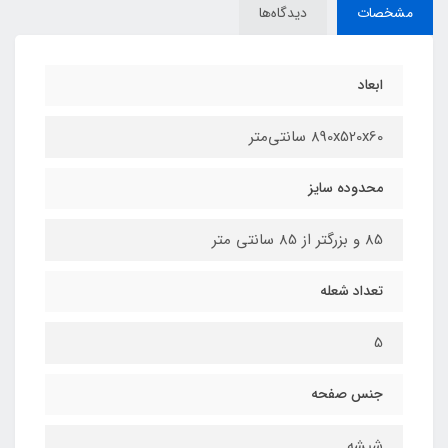
مشخصات
دیدگاه‌ها
ابعاد
890x520x60 سانتی‌متر
محدوده سایز
85 و بزرگتر از 85 سانتی متر
تعداد شعله
5
جنس صفحه
شیشه