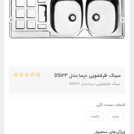
سینک ظرفشویی درسا مدل DS123
سینک ظرفشویی درسا مدل DS123
انتخاب سمت لگن:
چپ
راست
ویژگی‌های محصول