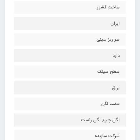
ساخت کشور
ایران
سر ریز سینی
دارد
سطح سینک
براق
سمت لگن
لگن چپ, لگن راست
شرکت سازنده