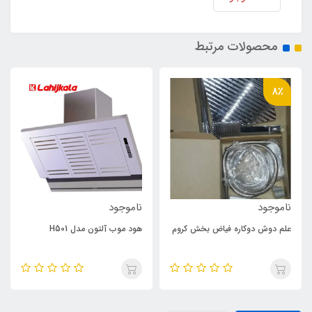
محصولات مرتبط
8٪
ناموجود
ناموجود
علم دوش دوکاره فیاض بخش کروم
هود موب آلتون مدل H501