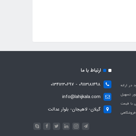
ارتباط با ما
09113181498 - 01341230697
با هدف بهبود در ارائه
ظور تسهیل
info@lahijkala.com
یی با قیمت
گیلان- لاهیجان- بلوار عدالت
 فروشگاهی