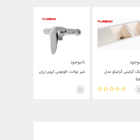
9٪
وجود
ناموجود
ناموجود
ک گرانیتی گرانیکو مدل
شیر توالت اکونومی کروم ارزان
علم دوش یونیور
G8
فیاض بخش