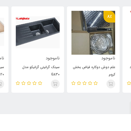
8٪
ناموجود
ناموجود
نام
علم دوش دوکاره فیاض بخش
سینک گرانیتی گرانیکو مدل
سین
کروم
G830
20