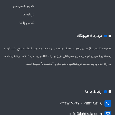
حریم خصوصی
درباره ما
تماس با ما
درباره لاهیجکالا
مجموعه کانسپت از سال 1395 با هدف بهبود در ارائه هر چه بهتر خدمات شروع بکار کرد و
به منظور تسهیل امر خرید برای هموطنان عزیز و ارائه کالاهایی با قیمت کاملاَ رقابتی اقدام
به راه اندازی وب سایت فروشگاهی با نام تجاری "لاهیج­کالا" نموده است.
ارتباط با ما
09113181498 - 01341230697
info@lahijkala.com