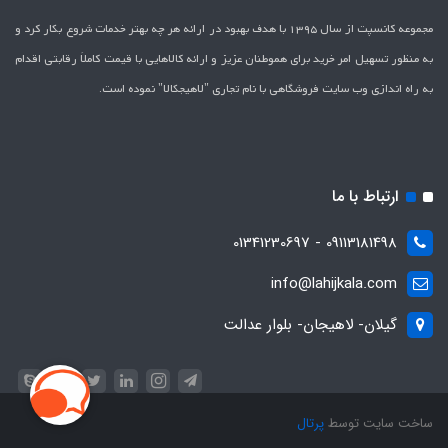
مجموعه کانسپت از سال 1395 با هدف بهبود در ارائه هر چه بهتر خدمات شروع بکار کرد و
به منظور تسهیل امر خرید برای هموطنان عزیز و ارائه کالاهایی با قیمت کاملاَ رقابتی اقدام
به راه اندازی وب سایت فروشگاهی با نام تجاری "لاهیج­کالا" نموده است.
ارتباط با ما
09113181498 - 01341230697
info@lahijkala.com
گیلان- لاهیجان- بلوار عدالت
ساخت سایت توسط
پرتال