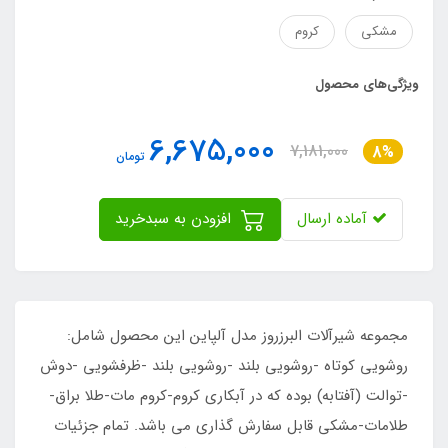
مشکی
کروم
ویژگی‌های محصول
6,675,000
7,181,000
8%
تومان
آماده ارسال
افزودن به سبدخرید
مجموعه شیرآلات البرزروز مدل آلپاین این محصول شامل:
روشویی کوتاه -روشویی بلند -روشویی بلند -ظرفشویی -دوش
-توالت (آفتابه) بوده که در آبکاری کروم-کروم مات-طلا براق-
طلامات-مشکی قابل سفارش گذاری می باشد. تمام جزئیات