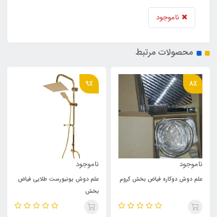
ناموجود
محصولات مرتبط
9٪
8٪
ناموجود
ناموجود
علم دوش دوکاره فیاض بخش کروم
علم دوش یونیورست طلایی فیاض
بخش