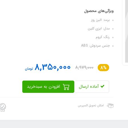
ویژگی‌های محصول
برمد: البرز روز
مدل: ایزی کلین
رنگ: کروم
جنس سردوش: ABS
8,350,000
8,979,000
8%
تومان
آماده ارسال
افزودن به سبدخرید
امکان تحویل اکسپرس