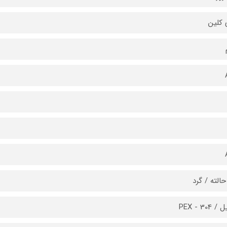
 کلین
الته / گرد
304 - PEX