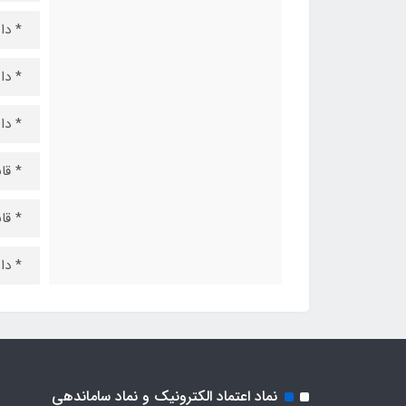
* دا
* دا
* دا
* قا
* قا
* دارای 3برنا
نماد اعتماد الکترونیک و نماد ساماندهی