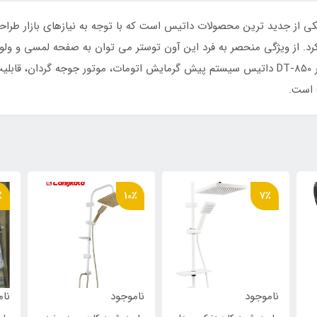
 توستر (فر برقی رومیزی) داتیس مدل DT-850 یکی از جدید ترین محصولات داتیس است که با توجه به ن
1500وات و… اشاره کرد. از دیگر ویژگی های آون توستر DT-850 داتیس سیستم پیش گرمایش اتومات، م
) است.
٪
10٪
7٪
ناموجود
ناموجود
نام