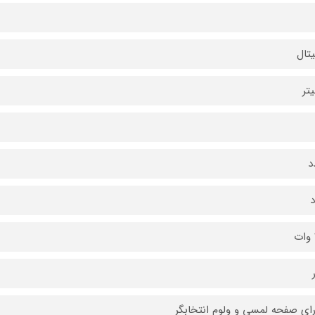
تال
رای صفحه لمسی و ولوم انتخابگر