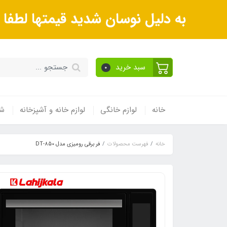
به دلیل نوسان شدید قیمتها لطف
سبد خرید
0
خانه
لوازم خانگی
لوازم خانه و آشپزخانه
شی
خانه
فهرست محصولات
فر برقی رومیزی مدل DT-850