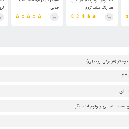
علم دوش دوکاره دنیکس مدل
علم دوش دوکاره حمید سفید
علم
هما رنگ سفید کروم
طلایی
کرو
توستر (فر برقی رومیزی)
DT-
ه ای
ی صفحه لمسی و ولوم انتخابگر