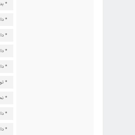
* بد
* دا
* دارا
* دا
* د
* توان
* نح
* دا
* دا