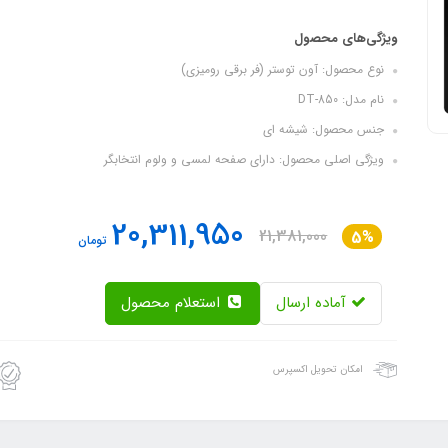
ویژگی‌های محصول
نوع محصول: آون توستر (فر برقی رومیزی)
نام مدل: DT-850
جنس محصول: شیشه ای
ویژگی اصلی محصول: دارای صفحه لمسی و ولوم انتخابگر
20,311,950
21,381,000
5%
تومان
آماده ارسال
استعلام محصول
امکان تحویل اکسپرس