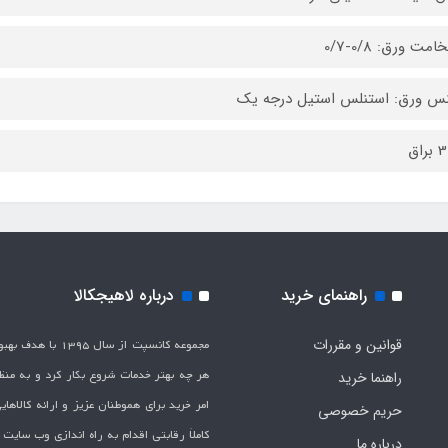
مت ورق: 0/8-0/7
س ورق: استنلس استیل درجه یک
راهنمای خرید
درباره لاهیجکالا
قوانین و مقررات
مجموعه کانسپت از سال 1395 
هر چه بهتر خدمات شروع بکار کرد و به من
راهنما خرید
امر خرید برای هموطنان عزیز و ارائه کالاها
حریم خصوصی
کاملاَ رقابتی اقدام به راه اندازی وب سایت
درباره ما