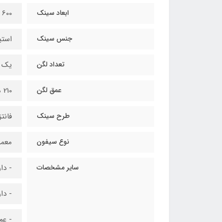
ابعاد سینک
600 × 1000 میلی‌متر
جنس سینک
استی
تعداد لگن
یک و
عمق لگن
210 میلی‌متر
طرح سینک
فانت
نوع سیفون
معمو
سایر مشخصات
- دا
- دا
- عمق س