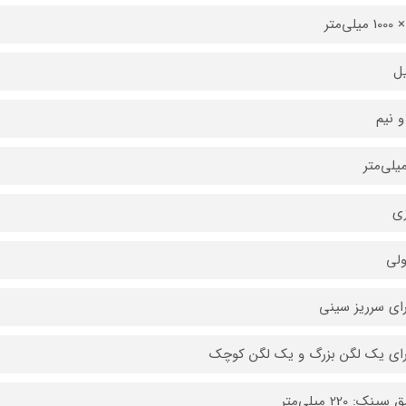
ل
 نیم
زی
لی
رای سرریز سینی
رای یک لگن بزرگ و یک لگن کوچک
ینک: 220 میلی‌متر