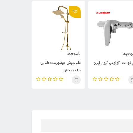
9٪
وجود
ناموجود
ناموجود
 توالت اکونومی کروم ارزان
علم دوش یونیورست طلایی
فیاض بخش
701