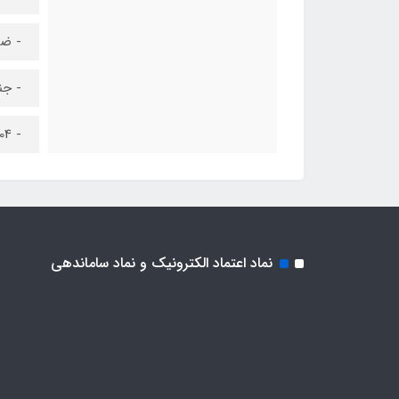
- ضخا
- جن
- 304 براق
نماد اعتماد الکترونیک و نماد ساماندهی