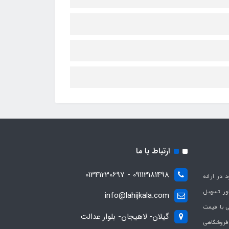
ارتباط با ما
09113181498 - 01341230697
با هدف بهبود در ارائه
ظور تسهیل
info@lahijkala.com
یی با قیمت
گیلان- لاهیجان- بلوار عدالت
 فروشگاهی