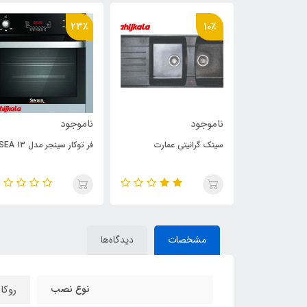
23٪
10٪
ناموجود
ناموجود
مدل H501
سینک گرانیتی عمارت
فر توکار سینجر مدل SEA 13
مشخصات
دیدگاه‌ها
نوع نصب
روکار