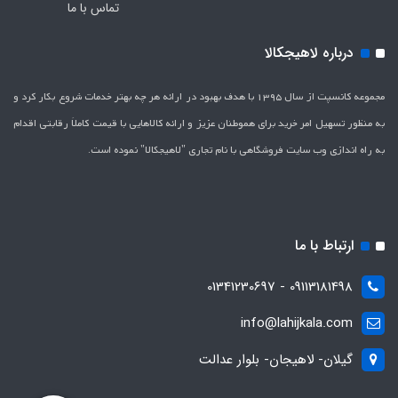
تماس با ما
درباره لاهیجکالا
مجموعه کانسپت از سال 1395 با هدف بهبود در ارائه هر چه بهتر خدمات شروع بکار کرد و
به منظور تسهیل امر خرید برای هموطنان عزیز و ارائه کالاهایی با قیمت کاملاَ رقابتی اقدام
به راه اندازی وب سایت فروشگاهی با نام تجاری "لاهیج­کالا" نموده است.
ارتباط با ما
09113181498 - 01341230697
info@lahijkala.com
گیلان- لاهیجان- بلوار عدالت