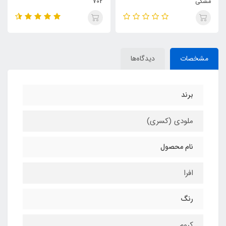
مشکی
702
مشخصات
دیدگاه‌ها
برند
ملودی (کسری)
نام محصول
افرا
رنگ
کروم