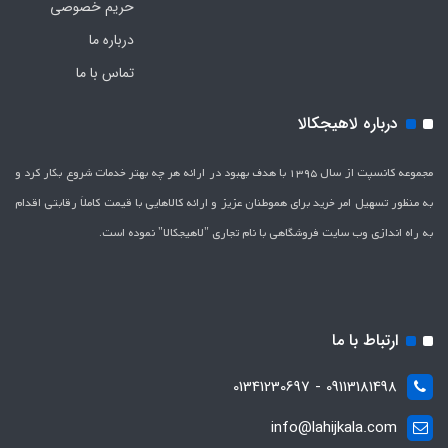
حریم خصوصی
درباره ما
تماس با ما
درباره لاهیجکالا
مجموعه کانسپت از سال 1395 با هدف بهبود در ارائه هر چه بهتر خدمات شروع بکار کرد و
به منظور تسهیل امر خرید برای هموطنان عزیز و ارائه کالاهایی با قیمت کاملاَ رقابتی اقدام
به راه اندازی وب سایت فروشگاهی با نام تجاری "لاهیج­کالا" نموده است.
ارتباط با ما
09113181498 - 01341230697
info@lahijkala.com