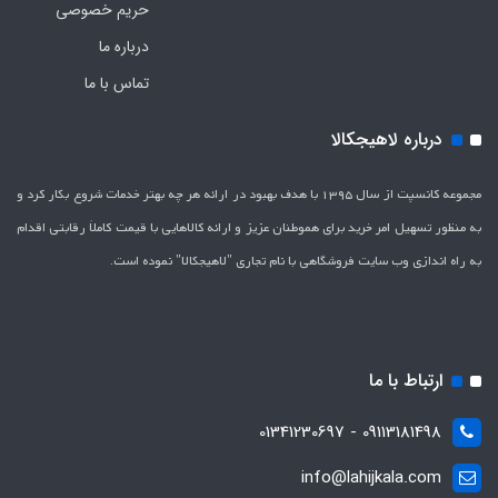
حریم خصوصی
درباره ما
تماس با ما
درباره لاهیجکالا
مجموعه کانسپت از سال 1395 با هدف بهبود در ارائه هر چه بهتر خدمات شروع بکار کرد و
به منظور تسهیل امر خرید برای هموطنان عزیز و ارائه کالاهایی با قیمت کاملاَ رقابتی اقدام
به راه اندازی وب سایت فروشگاهی با نام تجاری "لاهیج­کالا" نموده است.
ارتباط با ما
09113181498 - 01341230697
info@lahijkala.com