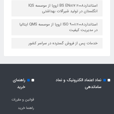
استانداردBS EN817:2008 اروپا از موسسه IQS
انگلستان در تولید شیرآلات بهداشتی
استانداردISO 9001:2008 اروپا از موسسه QMS ایتالیا
در مدیریت کیفیت
خدمات پس از فروش گسترده در سراسر کشور
نماد اعتماد الکترونیک و نماد
راهنمای
ساماندهی
خرید
قوانین و مقررات
راهنما خرید