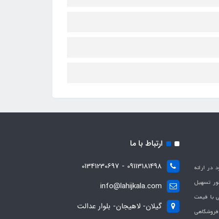
ارتباط با ما
09113181498 - 01341230697
با هدف بهبود در ارائه
ظور تسهیل
info@lahijkala.com
یی با قیمت
گیلان- لاهیجان- بلوار عدالت
 فروشگاهی