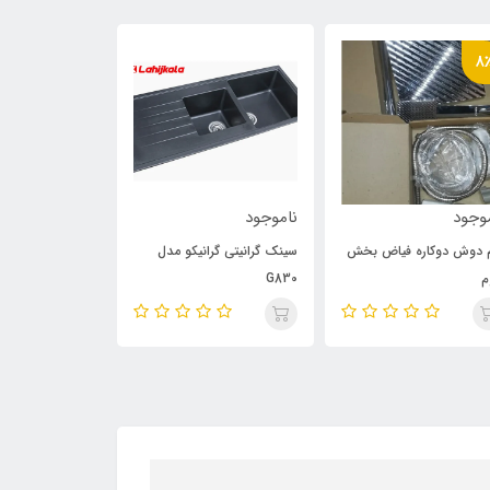
8
وجود
ناموجود
ناموجود
 دوش دوکاره فیاض بخش
سینک گرانیتی گرانیکو مدل
سینک گرانیتی گرا
م
G830
G820