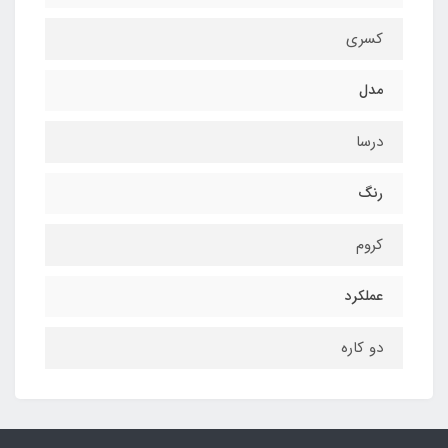
کسری
مدل
درسا
رنگ
کروم
عملکرد
دو کاره