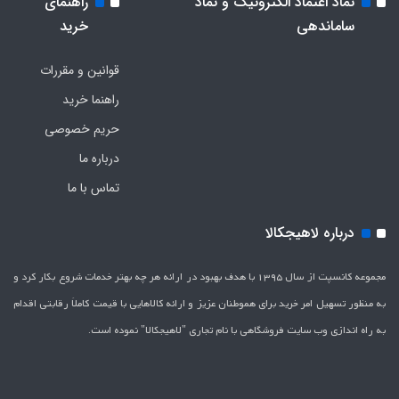
نماد اعتماد الکترونیک و نماد
راهنمای
ساماندهی
خرید
قوانین و مقررات
راهنما خرید
حریم خصوصی
درباره ما
تماس با ما
درباره لاهیجکالا
مجموعه کانسپت از سال 1395 با هدف بهبود در ارائه هر چه بهتر خدمات شروع بکار کرد و
به منظور تسهیل امر خرید برای هموطنان عزیز و ارائه کالاهایی با قیمت کاملاَ رقابتی اقدام
به راه اندازی وب سایت فروشگاهی با نام تجاری "لاهیج­کالا" نموده است.