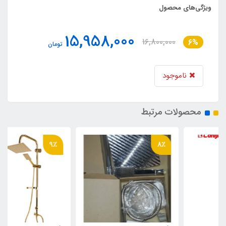
ویژگی‌های محصول
15,958,000
16,800,000
6%
تومان
ناموجود
محصولات مرتبط
9٪
8٪