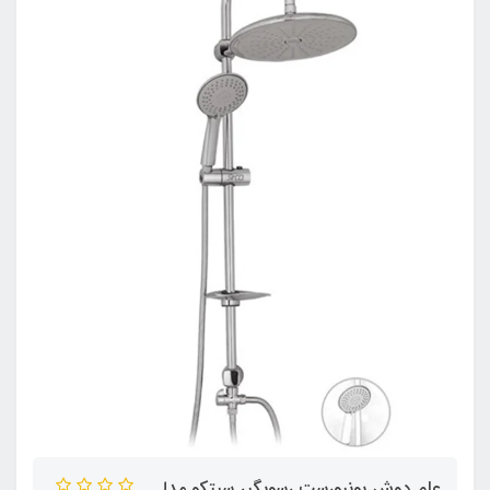
علم دوش یونیورست رسوبگیر سیتکو مدل