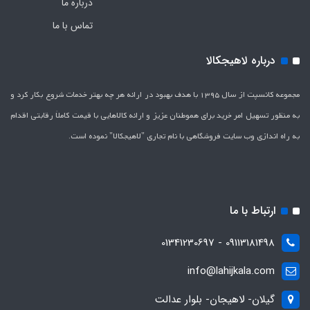
درباره ما
تماس با ما
درباره لاهیجکالا
مجموعه کانسپت از سال 1395 با هدف بهبود در ارائه هر چه بهتر خدمات شروع بکار کرد و
به منظور تسهیل امر خرید برای هموطنان عزیز و ارائه کالاهایی با قیمت کاملاَ رقابتی اقدام
به راه اندازی وب سایت فروشگاهی با نام تجاری "لاهیج­کالا" نموده است.
ارتباط با ما
09113181498 - 01341230697
info@lahijkala.com
گیلان- لاهیجان- بلوار عدالت