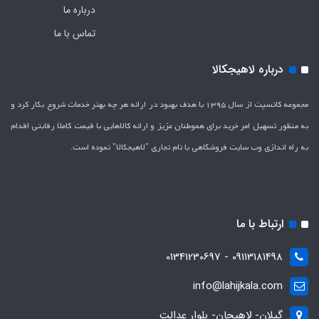
درباره ما
تماس با ما
درباره لاهیجکالا
مجموعه کانسپت از سال 1395 با هدف بهبود در ارائه هر چه بهتر خدمات شروع بکار کرد و
به منظور تسهیل امر خرید برای هموطنان عزیز و ارائه کالاهایی با قیمت کاملاَ رقابتی اقدام
به راه اندازی وب سایت فروشگاهی با نام تجاری "لاهیج­کالا" نموده است.
ارتباط با ما
09113181498 - 01341230697
info@lahijkala.com
گیلان- لاهیجان- بلوار عدالت