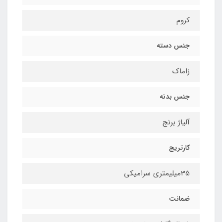
کروم
جنس دسته
زاماک
جنس بدنه
آلیاژ برنج
کارتریج
35میلیمتری سرامیکی
ضمانت