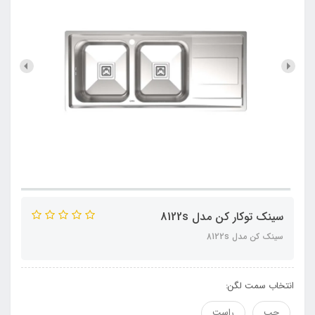
سینک توکار کن مدل 8122s
سینک کن مدل 8122s
انتخاب سمت لگن:
چپ
راست