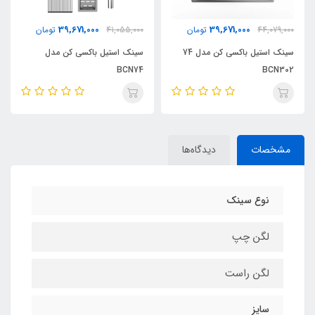
39,671,000
39,671,000
44,079,000
تومان
41,055,000
تومان
سینک استیل باکسی کن مدل 74
سینک استیل باکسی کن مدل
BCN74
BCN302
مشخصات
دیدگاه‌ها
نوع سینک
لگن چپ
لگن راست
سایز