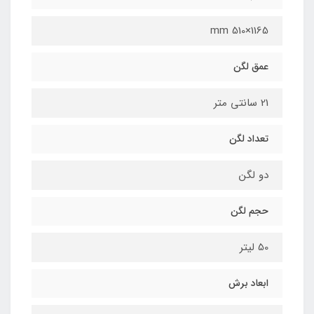
1165×510 mm
عمق لگن
21 سانتی متر
تعداد لگن
دو لگن
حجم لگن
50 لیتر
ابعاد برش