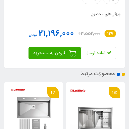
ویژگی‌های محصول
21,196,000
23,552,000
11%
تومان
آماده ارسال
افزودن به سبدخرید
محصولات مرتبط
4٪
11٪