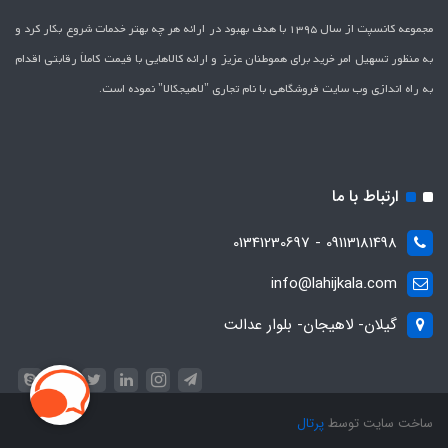
مجموعه کانسپت از سال 1395 با هدف بهبود در ارائه هر چه بهتر خدمات شروع بکار کرد و
به منظور تسهیل امر خرید برای هموطنان عزیز و ارائه کالاهایی با قیمت کاملاَ رقابتی اقدام
به راه اندازی وب سایت فروشگاهی با نام تجاری "لاهیج­کالا" نموده است.
ارتباط با ما
09113181498 - 01341230697
info@lahijkala.com
گیلان- لاهیجان- بلوار عدالت
ساخت سایت توسط
پرتال