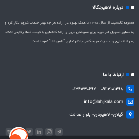
درباره لاهیجکالا
مجموعه کانسپت از سال 1395 با هدف بهبود در ارائه هر چه بهتر خدمات شروع بکار کرد و
به منظور تسهیل امر خرید برای هموطنان عزیز و ارائه کالاهایی با قیمت کاملاَ رقابتی اقدام
به راه اندازی وب سایت فروشگاهی با نام تجاری "لاهیج­کالا" نموده است.
ارتباط با ما
09113181498 - 01341230697
info@lahijkala.com
گیلان- لاهیجان- بلوار عدالت