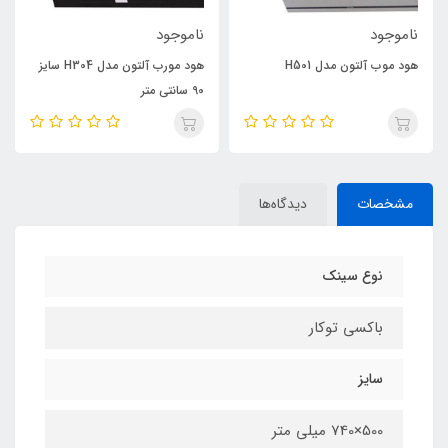
ناموجود
ناموجود
هود موب آلتون مدل H501
هود مورب آلتون مدل H304 سایز
90 سانتی متر
مشخصات
دیدگاه‌ها
نوع سینک
باکسی توکار
سایز
500×740 میلی متر