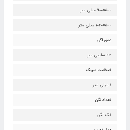
500×900 میلی متر
500×1040 میلی متر
عمق لگن
23 سانتی متر
ضخامت سینک
1 میلی متر
تعداد لگن
تک لگن
مدل نصب