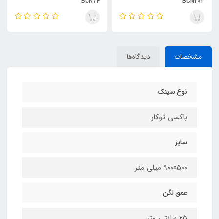
BCN74
BCN302
مشخصات
دیدگاه‌ها
نوع سینک
باکسی توکار
سایز
500×900 میلی متر
عمق لگن
25 سانتی متر