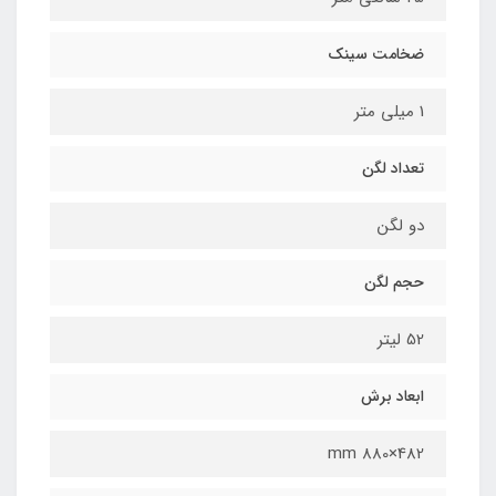
ضخامت سینک
1 میلی متر
تعداد لگن
دو لگن
حجم لگن
52 لیتر
ابعاد برش
482×880 mm