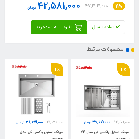
42,581,000
47,313,000
11%
تومان
آماده ارسال
افزودن به سبدخرید
محصولات مرتبط
4٪
11٪
39,671,000
39,671,000
44,079,000
تومان
41,055,000
تومان
سینک استیل باکسی کن مدل 74
سینک استیل باکسی کن مدل