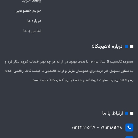
راهنما خرید
حریم خصوصی
درباره ما
تماس با ما
درباره لاهیجکالا
مجموعه کانسپت از سال 1395 با هدف بهبود در ارائه هر چه بهتر خدمات شروع بکار کرد و
به منظور تسهیل امر خرید برای هموطنان عزیز و ارائه کالاهایی با قیمت کاملاَ رقابتی اقدام
به راه اندازی وب سایت فروشگاهی با نام تجاری "لاهیج­کالا" نموده است.
ارتباط با ما
09113181498 - 01341230697