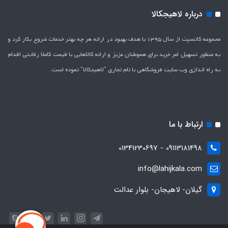
درباره لاهیجکالا
مجموعه کانسپت از سال 1395 با هدف بهبود در ارائه هر چه بهتر خدمات شروع بکار کرد و
به منظور تسهیل امر خرید برای هموطنان عزیز و ارائه کالاهایی با قیمت کاملاَ رقابتی اقدام
به راه اندازی وب سایت فروشگاهی با نام تجاری "لاهیج­کالا" نموده است.
ارتباط با ما
09113181498 - 01341230697
info@lahijkala.com
گیلان- لاهیجان- بلوار عدالت