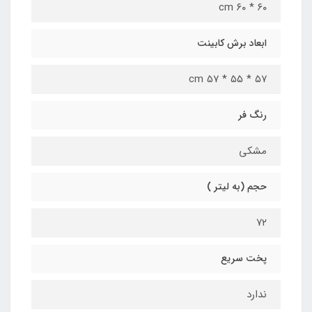
۶۰ * ۶۰ cm
ابعاد برش کابینت
۵۷ * ۵۵ * 5۷ cm
رنگ فر
مشکی
حجم (به لیتر )
۷۲
پخت سریع
ندارد