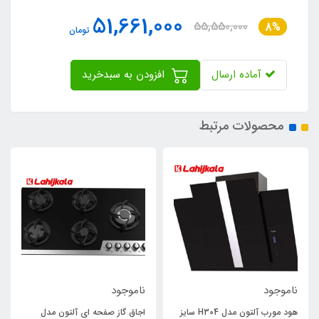
51,661,000
55,550,000
8%
تومان
آماده ارسال
افزودن به سبدخرید
محصولات مرتبط
ناموجود
ناموجود
هود مورب آلتون مدل H304 سایز
اجاق گاز صفحه ای آلتون مدل