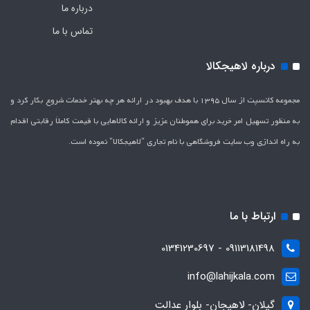
درباره ما
تماس با ما
درباره لاهیجکالا
مجموعه کانسپت از سال 1395 با هدف بهبود در ارائه هر چه بهتر خدمات شروع بکار کرد و
به منظور تسهیل امر خرید برای هموطنان عزیز و ارائه کالاهایی با قیمت کاملاَ رقابتی اقدام
به راه اندازی وب سایت فروشگاهی با نام تجاری "لاهیج­کالا" نموده است.
ارتباط با ما
09113181498 - 01341230697
info@lahijkala.com
گیلان- لاهیجان- بلوار عدالت