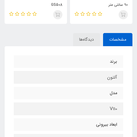
90 سانتی متر
GS508
مشخصات
دیدگاه‌ها
برند
آلتون
مدل
V110
ابعاد بیرونی