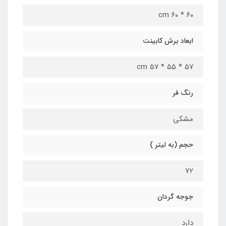
۶۰ * ۶۰ cm
ابعاد برش کابینت
۵۷ * ۵۵ * 5۷ cm
رنگ فر
مشکی
حجم (به لیتر )
72
جوجه گردان
دارد