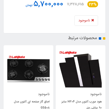
5,700,000
7,328,615
23%
تومان
ناموجود
محصولات مرتبط
ناموجود
ناموجود
هود مورب آلتون مدل H304 سایز
اجاق گاز صفحه ای آلتون مدل
90 سانتی متر
GS508