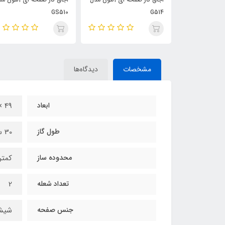
GS510
G514
مشخصات
دیدگاه‌ها
ابعاد
49 × 27 سانتی‌متر
طول گاز
30 سانتی‌متر
محدوده ساز
کمتر از 60 و 0
تعداد شعله
2
جنس صفحه
شیش