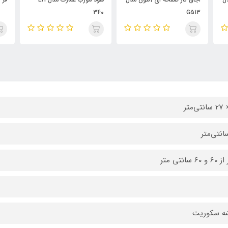
340
G513
6 سانتی متر
ه سکوریت