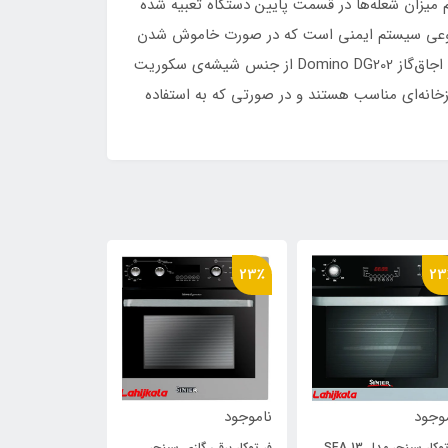
ست. دو دکمه پیچی ولومی برای تنظیم میزان شعله‌ها در قسمت پایین دستگاه تعبیه شده
پل نوعی سیستم ایمنی است که در صورت خاموش شدن
شعله در حین کار دستگاه، جریان کار دستگاه را به‌صورت خودکار قطع می‌کند و از پخش گاز در فضای خانه جلوگیری می‌کند. بدنه اجاق‌گاز Domino DG202 از جنس شیشه‌ی سکوریت
زخانه‌ای مناسب هستند و در صورتی که به استفاده
23٪
23
وجود
ناموجود
ناموجود
وکار سینجر مدل SEA 13
فر توکار برقی گازی سینجر
فر توکار سینجر مدل 9