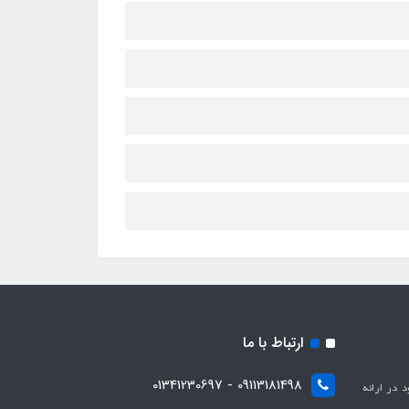
ارتباط با ما
09113181498 - 01341230697
با هدف بهبود در ارائه