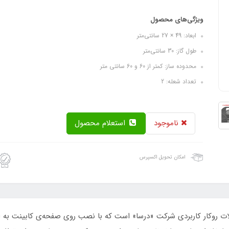
ویژگی‌های محصول
ابعاد: 49 × 27 سانتی‌متر
طول گاز: 30 سانتی‌متر
محدوده ساز: کمتر از 60 و 60 سانتی متر
تعداد شعله: 2
ناموجود
استعلام محصول
امکان تحویل اکسپرس
ای مدل «Domino DG202» از محصولات روکار کاربردی شرکت «درسا» است که با نصب روی صفحه‌ی 