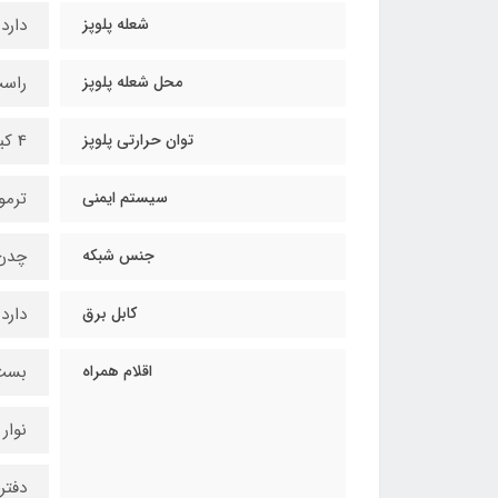
شعله پلوپز
دارد
محل شعله پلوپز
راس
توان حرارتی پلوپز
4 کیلووات (kw)
سیستم ایمنی
ترمو
جنس شبکه
چدن
کابل برق
دارد
اقلام همراه
بست
نوار 
دفتر