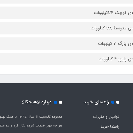
 کوچک 1/4کیلووات
 متوسط 1/8 کیلووات
بزرگ 3 کیلووات
پلوپز 4 کیلووات
راهنمای خرید
درباره لاهیجکالا
قوانین و مقررات
مجموعه کانسپت از سال 1395 
هر چه بهتر خدمات شروع بکار کرد و به من
راهنما خرید