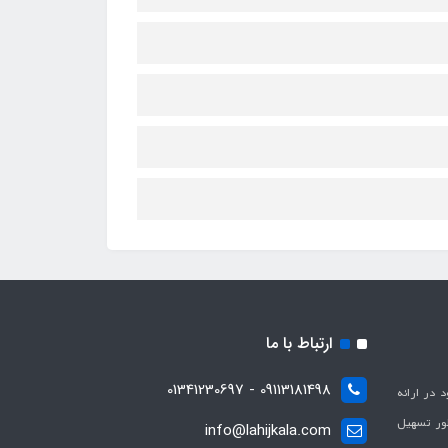
ارتباط با ما
09113181498 - 01341230697
با هدف بهبود در ارائه
ظور تسهیل
info@lahijkala.com