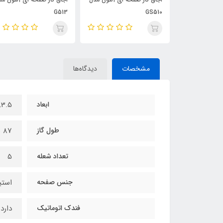
G513
GS510
مشخصات
دیدگاه‌ها
ابعاد
83.5 × 49 سانتی
طول گاز
87 سانتی‌متر
تعداد شعله
5
جنس صفحه
استی
فندک اتوماتیک
دارد