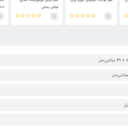
فیاض بخش
701
‌متر
ل