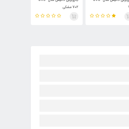
702 مشکی
DVC-702