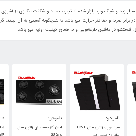
ای داتیس مدل DG-533 با طراحی بسیار زیبا و شیک وارد بازار شده تا تجربه جدید و شگفت انگیزی
ا ضخامت 8 میلیمتر و مقاوم در برابر ضربه و حداکثر حرارت می باشد تا هیچگونه آسیبی به 
ابل شستشو در ماشین ظرفشویی و به همان کیفیت اولیه می باشد.
ناموجود
ناموجود
نام
H30
اجاق گاز صفحه ای آلتون مدل
اجاق گاز صفحه ای آلتون مدل
اجا
510
G514
GS508