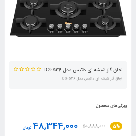
اجاق گاز شیشه ای داتیس مدل DG-536
اجاق گاز شیشه ای داتیس مدل DG-536
ویژگی‌های محصول
48,344,000
50,888,000
5%
تومان