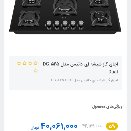
اجاق گاز شیشه ای داتیس مدل DG-525
Dual
اجاق گاز شیشه ای داتیس مدل DG-525 Dual
ویژگی‌های محصول
40,061,000
42,169,000
5%
تومان