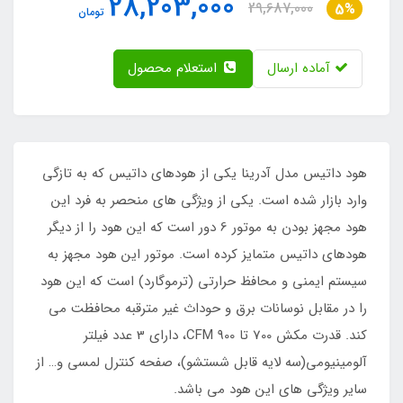
28,203,000
29,687,000
5%
تومان
آماده ارسال
استعلام محصول
هود داتیس مدل آدرینا یکی از هودهای داتیس که به تازگی
وارد بازار شده است. یکی از ویژگی های منحصر به فرد این
هود مجهز بودن به موتور 6 دور است که این هود را از دیگر
هودهای داتیس متمایز کرده است. موتور این هود مجهز به
سیستم ایمنی و محافظ حرارتی (ترموگارد) است که این هود
را در مقابل نوسانات برق و حوداث غیر مترقبه محافظت می
کند. قدرت مکش 700 تا 900 CFM، دارای 3 عدد فیلتر
آلومینیومی(سه لایه قابل شستشو)، صفحه کنترل لمسی و… از
سایر ویژگی های این هود می باشد.