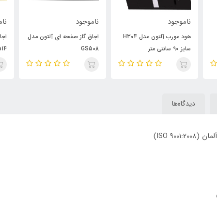
ناموجود
ناموجود
نام
هود مورب آلتون مدل H304
اجاق گاز صفحه ای آلتون مدل
اجا
سایز 90 سانتی متر
GS508
514
دیدگاه‌ها