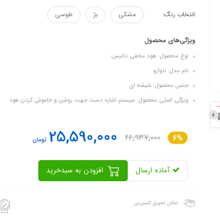
انتخاب رنگ:
مشکی
بژ
طوسی
ویژگی‌های محصول
نوع محصول: هود مخفی داتیس
نام مدل: ناوارو
جنس محصول: شیشه ای
ویژگی اصلی محصول: سیستم اشاره دست جهت روشن و خاموش کردن هود
25,590,000
26,937,000
6%
تومان
آماده ارسال
افزودن به سبدخرید
امکان تحویل اکسپرس