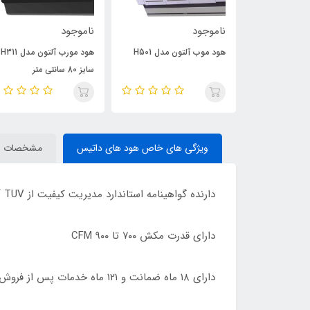
ناموجود
ناموجود
جاروبرقی داتیس 3000 مدل
هود موب آلتون مدل H501
هود مورب آلتون مدل H311
سایز 80 سانتی متر
ویژگی های خاص هود های داتیس
مشخصات
دارنده گواهینامه استاندارد مدیریت کیفیت از TUV آلمان (9001:2008 ISO)
دارای قدرت مکش ٧٠٠ تا ٩٠٠ CFM
دارای ١٨ ماه ضمانت و ١٢١ ماه خدمات پس از فروش