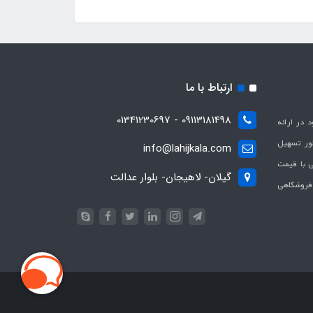
ارتباط با ما
09113181498 - 01341230697
با هدف بهبود در ارائه
ظور تسهیل
info@lahijkala.com
یی با قیمت
گیلان- لاهیجان- بلوار عدالت
 فروشگاهی